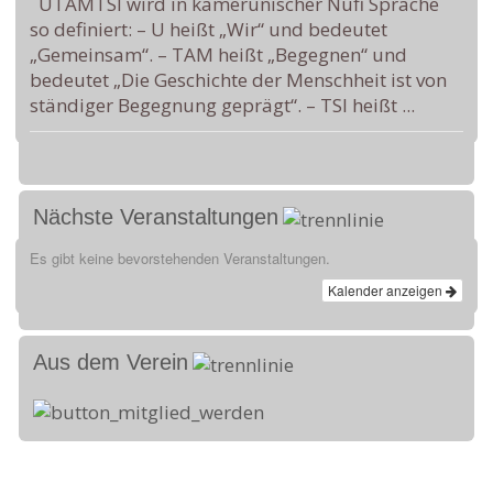
UTAMTSI wird in kamerunischer Nufi Sprache
so definiert: – U heißt „Wir“ und bedeutet
„Gemeinsam“. – TAM heißt „Begegnen“ und
bedeutet „Die Geschichte der Menschheit ist von
ständiger Begegnung geprägt“. – TSI heißt ...
Nächste Veranstaltungen
Es gibt keine bevorstehenden Veranstaltungen.
Kalender anzeigen
Aus dem Verein