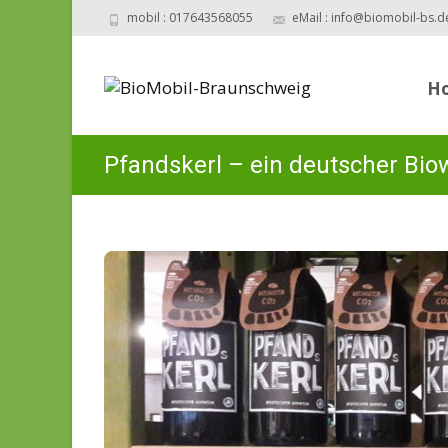
mobil : 017643568055
eMail : info@biomobil-bs.d
Skip 
H
Pfandskerl – ein deutscher Biow