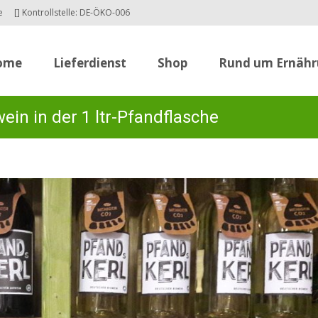
e
[] Kontrollstelle: DE-ÖKO-006
to content
ome
Lieferdienst
Shop
Rund um Ernäh
ein in der 1 ltr-Pfandflasche