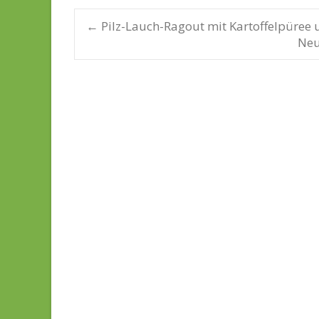
←
Pilz-Lauch-Ragout mit Kartoffelpüre
Neu
Post navigatio