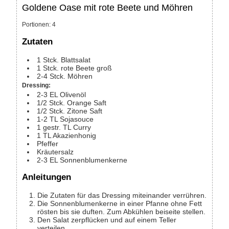
Goldene Oase mit rote Beete und Möhren
Portionen
:
4
Zutaten
1
Stck.
Blattsalat
1
Stck.
rote Beete
groß
2-4
Stck.
Möhren
Dressing:
2-3
EL
Olivenöl
1/2
Stck.
Orange
Saft
1/2
Stck.
Zitone
Saft
1-2
TL
Sojasouce
1
gestr. TL
Curry
1
TL
Akazienhonig
Pfeffer
Kräutersalz
2-3
EL
Sonnenblumenkerne
Anleitungen
Die Zutaten für das Dressing miteinander verrühren.
Die Sonnenblumenkerne in einer Pfanne ohne Fett
rösten bis sie duften. Zum Abkühlen beiseite stellen.
Den Salat zerpflücken und auf einem Teller
verteilen.