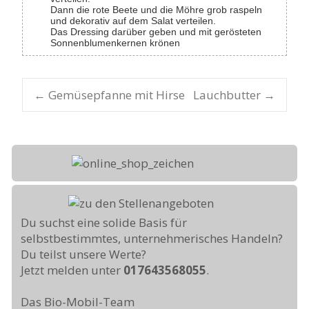
Dann die rote Beete und die Möhre grob raspeln
und dekorativ auf dem Salat verteilen.
Das Dressing darüber geben und mit gerösteten
Sonnenblumenkernen krönen
←
Gemüsepfanne mit Hirse
Lauchbutter
→
Post navigation
Du suchst eine solide Basis für
selbstbestimmtes, unternehmerisches Handeln?
Du teilst unsere Werte?
Jetzt melden unter
017643568055
.
Das Bio-Mobil-Team